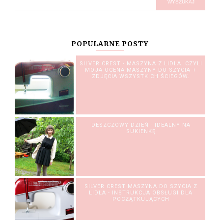
POPULARNE POSTY
SILVER CREST - MASZYNA Z LIDLA. CZYLI
MOJA OCENA MASZYNY DO SZYCIA +
ZDJĘCIA WSZYSTKICH ŚCIEGÓW.
DESZCZOWY DZIEŃ - IDEALNY NA
SUKIENKĘ
SILVER CREST MASZYNA DO SZYCIA Z
LIDLA - INSTRUKCJA OBSŁUGI DLA
POCZĄTKUJĄCYCH