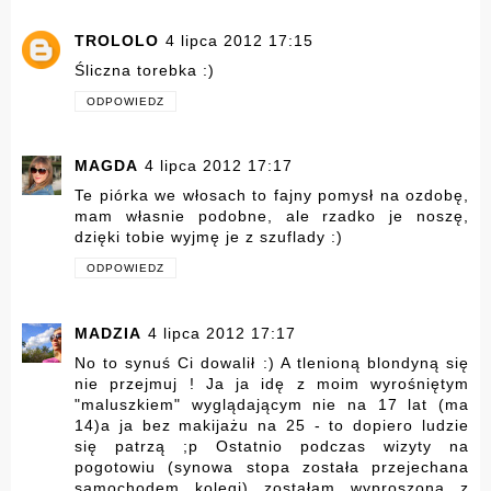
TROLOLO
4 lipca 2012 17:15
Śliczna torebka :)
ODPOWIEDZ
MAGDA
4 lipca 2012 17:17
Te piórka we włosach to fajny pomysł na ozdobę,
mam własnie podobne, ale rzadko je noszę,
dzięki tobie wyjmę je z szuflady :)
ODPOWIEDZ
MADZIA
4 lipca 2012 17:17
No to synuś Ci dowalił :) A tlenioną blondyną się
nie przejmuj ! Ja ja idę z moim wyrośniętym
"maluszkiem" wyglądającym nie na 17 lat (ma
14)a ja bez makijażu na 25 - to dopiero ludzie
się patrzą ;p Ostatnio podczas wizyty na
pogotowiu (synowa stopa została przejechana
samochodem kolegi) zostałam wyproszona z