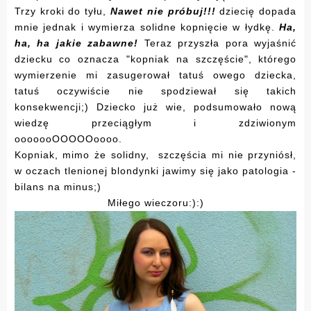
Trzy kroki do tyłu,
Nawet nie próbuj!!!
dziecię dopada
mnie jednak i wymierza solidne kopnięcie w łydkę.
Ha,
ha, ha jakie zabawne!
Teraz przyszła pora wyjaśnić
dziecku co oznacza "kopniak na szczęście", którego
wymierzenie mi zasugerował tatuś owego dziecka,
tatuś oczywiście nie spodziewał się takich
konsekwencji;) Dziecko już wie, podsumowało nową
wiedzę przeciągłym i zdziwionym
ooooooOOOOOoooo.
Kopniak, mimo że solidny, szczęścia mi nie przyniósł,
w oczach tlenionej blondynki jawimy się jako patologia -
bilans na minus;)
Miłego wieczoru:):)