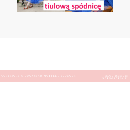
COPYRIGHT ©
DOGANIAM MOTYLE
, BLOGGER
BLOG DESIGN:
KAROGRAFIA.PL