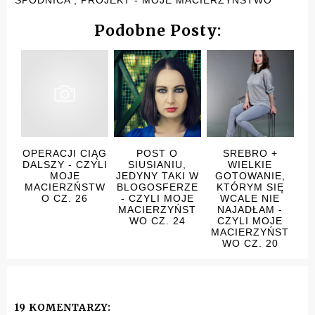
SPÓDNICA
,
PROJEKT - MOJE MACIERZYŃSTWO
Podobne Posty:
OPERACJI CIĄG
POST O
SREBRO +
DALSZY - CZYLI
SIUSIANIU,
WIELKIE
MOJE
JEDYNY TAKI W
GOTOWANIE,
MACIERZŃSTW
BLOGOSFERZE
KTÓRYM SIĘ
O CZ. 26
- CZYLI MOJE
WCALE NIE
MACIERZYŃST
NAJADŁAM -
WO CZ. 24
CZYLI MOJE
MACIERZYŃST
WO CZ. 20
19 KOMENTARZY: