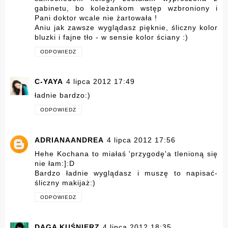
gabinetu, bo koleżankom wstęp wzbroniony i
Pani doktor wcale nie żartowała !
Aniu jak zawsze wyglądasz pięknie, śliczny kolor
bluzki i fajne tło - w sensie kolor ściany :)
ODPOWIEDZ
C-YAYA
4 lipca 2012 17:49
ładnie bardzo:)
ODPOWIEDZ
ADRIANAANDREA
4 lipca 2012 17:56
Hehe Kochana to miałaś 'przygodę'a tlenioną się
nie łam:]:D
Bardzo ładnie wyglądasz i muszę to napisać-
śliczny makijaż:)
ODPOWIEDZ
DAGA KUŚNIERZ
4 lipca 2012 18:35