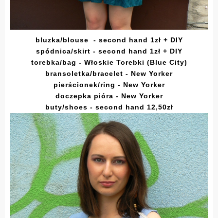
bluzka/blouse - second hand 1zł + DIY
spódnica/skirt - second hand 1zł + DIY
torebka/bag - Włoskie Torebki (Blue City)
bransoletka/bracelet - New Yorker
pierścionek/ring - New Yorker
doczepka pióra - New Yorker
buty/shoes - second hand 12,50zł