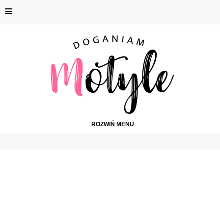
≡
≡ ROZWIŃ MENU