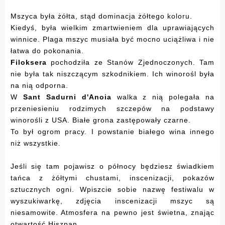
Mszyca była żółta, stąd dominacja żółtego koloru.
Kiedyś, była wielkim zmartwieniem dla uprawiających
winnice. Plaga mszyc musiała być mocno uciążliwa i nie
łatwa do pokonania.
Filoksera
pochodziła ze Stanów Zjednoczonych. Tam
nie była tak niszczącym szkodnikiem. Ich winorośl była
na nią odporna.
W
Sant Sadurni d'Anoia
walka z nią polegała na
przeniesieniu rodzimych szczepów na podstawy
winorośli z USA. Białe grona zastępowały czarne.
To był ogrom pracy. I powstanie białego wina innego
niż wszystkie.
Jeśli się tam pojawisz o północy będziesz świadkiem
tańca z żółtymi chustami, inscenizacji, pokazów
sztucznych ogni. Wpiszcie sobie nazwę festiwalu w
wyszukiwarkę, zdjęcia inscenizacji mszyc są
niesamowite. Atmosfera na pewno jest świetna, znając
otwartość Hiszpan.