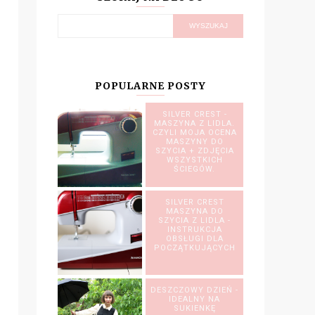
POPULARNE POSTY
SILVER CREST -
MASZYNA Z LIDLA.
CZYLI MOJA OCENA
MASZYNY DO
SZYCIA + ZDJĘCIA
WSZYSTKICH
ŚCIEGÓW.
SILVER CREST
MASZYNA DO
SZYCIA Z LIDLA -
INSTRUKCJA
OBSŁUGI DLA
POCZĄTKUJĄCYCH
DESZCZOWY DZIEŃ -
IDEALNY NA
SUKIENKĘ