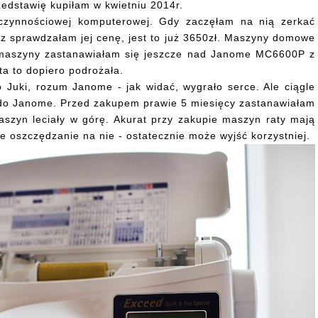
edstawię kupiłam w kwietniu 2014r.
zynnościowej komputerowej. Gdy zaczęłam na nią zerkać
az sprawdzałam jej cenę, jest to już 3650zł. Maszyny domowe
j maszyny zastanawiałam się jeszcze nad Janome MC6600P z
a to dopiero podrożała.
o Juki, rozum Janome - jak widać, wygrało serce. Ale ciągle
do Janome. Przed zakupem prawie 5 miesięcy zastanawiałam
aszyn leciały w górę. Akurat przy zakupie maszyn raty mają
 oszczędzanie na nie - ostatecznie może wyjść korzystniej.