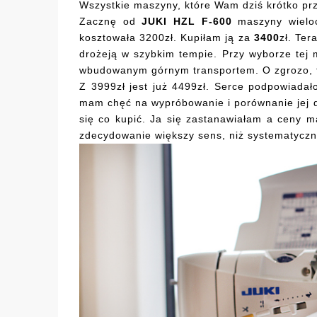
Wszystkie maszyny, które Wam dziś krótko prz
Zacznę od
JUKI HZL F-600
maszyny wieloc
kosztowała 3200zł. Kupiłam ją za
3400
zł. Ter
drożeją w szybkim tempie. Przy wyborze te
wbudowanym górnym transportem. O zgrozo, t
Z 3999zł jest już 4499zł. Serce podpowiadał
mam chęć na wypróbowanie i porównanie jej 
się co kupić. Ja się zastanawiałam a ceny m
zdecydowanie większy sens, niż systematyczne