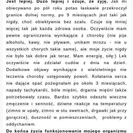
Jest lepiej. Dużo lepiej i czuje, że żyję.
Jak mi
obiecywano po pół roku potas łaskawie przekroczył
granice dolnej normy, po 9 miesiącach jest taki jak
nigdy, choć obiektywnie bez szału. Czuje się mniej
więcej tak jak każda zdrowa osoba. Oczywiście mam
pewne ograniczenia wynikające z choroby (nie pije
alkoholu, kawy, nie pływam, unikam mrozu - nie u
wszystkich chorych takie same), ale moje życie nigdy
nie było tak dobre jak teraz. Mam energię, siłę:) Lek
oczywiście nie zdziałał cudów z dnia na dzień.
Dodatkowe objawy wynikające z wieloletniego nie
leczenia choroby ustępowały powoli. Kołatania serca
nie dające spać pożegnałam po około 3 miesiącach,
napady tachykardii, bóle mięśni, drgania mięśni także
potrzebowały czasu. Bardzo szybko odeszło wieczne
zmęczenie i senność, dziwne reakcje na temperatury
(zimno w upały, zimno w stu swetrach, drgawki jak przy
gorączce), duszność w pomieszczeniach, problemy z
oddychaniem.
Do końca życia funkcjonowanie mojego organizmu