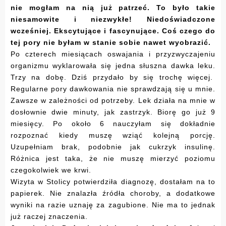
nie mogłam na nią już patrzeć. To było takie
niesamowite i niezwykłe! Niedoświadczone
wcześniej. Ekscytujące i fascynujące. Coś czego do
tej pory nie byłam w stanie sobie nawet wyobrazić.
Po czterech miesiącach oswajania i przyzwyczajeniu
organizmu wyklarowała się jedna słuszna dawka leku.
Trzy na dobę. Dziś przydało by się trochę więcej.
Regularne pory dawkowania nie sprawdzają się u mnie.
Zawsze w zależności od potrzeby. Lek działa na mnie w
dosłownie dwie minuty, jak zastrzyk. Biorę go już 9
miesięcy. Po około 6 nauczyłam się dokładnie
rozpoznać kiedy muszę wziąć kolejną porcję.
Uzupełniam brak, podobnie jak cukrzyk insulinę.
Różnica jest taka, że nie muszę mierzyć poziomu
czegokolwiek we krwi.
Wizyta w Stolicy potwierdziła diagnozę, dostałam na to
papierek. Nie znalazła źródła choroby, a dodatkowe
wyniki na razie uznaję za zagubione. Nie ma to jednak
już raczej znaczenia.