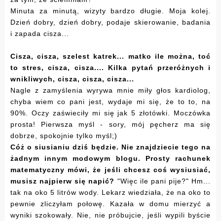
Minuta za minutą, wizyty bardzo długie. Moja kolej.
Dzień dobry, dzień dobry, podaje skierowanie, badania
i zapada cisza...
Cisza, cisza, szelest katrek... matko ile można, toć
to stres, cisza, cisza.... Kilka pytań przeróżnych i
wnikliwych, cisza, cisza, cisza...
Nagle z zamyślenia wyrywa mnie miły głos kardiolog,
chyba wiem co pani jest, wydaje mi się, że to to, na
90%. Oczy zaświeciły mi się jak 5 złotówki. Moczówka
prosta! Pierwsza myśl - sory, mój pęcherz ma się
dobrze, spokojnie tylko myśl;)
Cóż o siusianiu dziś będzie. Nie znajdziecie tego na
żadnym innym modowym blogu. Prosty rachunek
matematyczny mówi, że jeśli chcesz coś wysiusiać,
musisz najpierw się napić?
"Więc ile pani pije?" Hm...
tak na oko 5 litrów wody. Lekarz wiedziała, że na oko to
pewnie zliczyłam połowę. Kazała w domu mierzyć a
wyniki szokowały. Nie, nie próbujcie, jeśli wypili byście