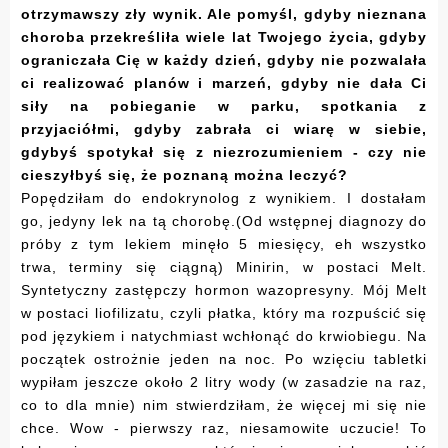
otrzymawszy zły wynik. Ale pomyśl, gdyby nieznana
choroba przekreśliła wiele lat Twojego życia, gdyby
ograniczała Cię w każdy dzień, gdyby nie pozwalała
ci realizować planów i marzeń, gdyby nie dała Ci
siły na pobieganie w parku, spotkania z
przyjaciółmi, gdyby zabrała ci wiarę w siebie,
gdybyś spotykał się z niezrozumieniem - czy nie
cieszyłbyś się, że poznaną można leczyć?
Popędziłam do endokrynolog z wynikiem. I dostałam
go, jedyny lek na tą chorobę.(Od wstępnej diagnozy do
próby z tym lekiem minęło 5 miesięcy, eh wszystko
trwa, terminy się ciągną) Minirin, w postaci Melt.
Syntetyczny zastępczy hormon wazopresyny. Mój Melt
w postaci liofilizatu, czyli płatka, który ma rozpuścić się
pod językiem i natychmiast wchłonąć do krwiobiegu. Na
początek ostrożnie jeden na noc. Po wzięciu tabletki
wypiłam jeszcze około 2 litry wody (w zasadzie na raz,
co to dla mnie) nim stwierdziłam, że więcej mi się nie
chce. Wow - pierwszy raz, niesamowite uczucie! To