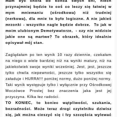
mam być chora do końca swych dni, niech
przynajmniej będzie to coś co leczy się łatwiej w
mym mniemaniu (ośrodkowa) niż trudniej
(nerkowa), dla mnie to było logiczne. A nie jakieś
mrzonki - wszystko nagle będzie dobrze. To jak w
moim ulubionym
Demotywatorze, - czy nie widzicie
jakie one są martwe?
To obrazek, który idealnie
opisywał mój stan.
Zaglądałam po ten wynik 10 razy dziennie, czekałam
na niego o wiele bardziej niż na wyniki matury, niż na
jakiekolwiek swoje wyniki wcześniej. Jest, jest, jeszcze
tylko chwila niepewności, jeszcze tylko wszystko się
załaduje i HURRA!!! poniżej normy, dużo poniżej normy.
Taki wynik występuje tylko i wyłącznie przy Ośrodkowej
Moczówce Prostej bez znaczenia jaka jest jej
przyczyna. Kilka łez radości.
TO KONIEC, to koniec wątpliwości, szukania,
bezradności. Może teraz drogi czytelniku dziwisz
się, jak można cieszyć się i łzy szczęścia wylewać