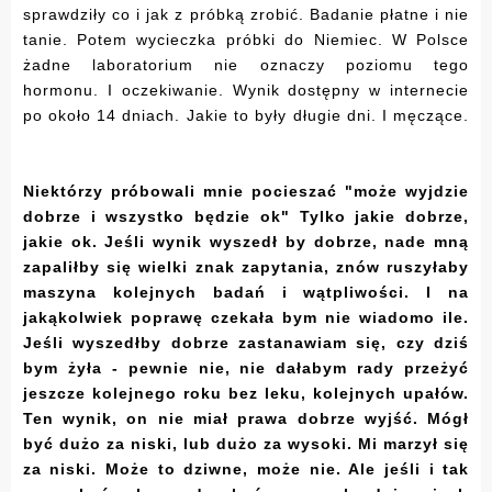
sprawdziły co i jak z próbką zrobić. Badanie płatne i nie
tanie. Potem wycieczka próbki do Niemiec. W Polsce
żadne laboratorium nie oznaczy poziomu tego
hormonu. I oczekiwanie. Wynik dostępny w internecie
po około 14 dniach. Jakie to były długie dni. I męczące.
Niektórzy próbowali mnie pocieszać "może wyjdzie
dobrze i wszystko będzie ok" Tylko jakie dobrze,
jakie ok. Jeśli wynik wyszedł by dobrze, nade mną
zapaliłby się wielki znak zapytania, znów ruszyłaby
maszyna kolejnych badań i wątpliwości. I na
jakąkolwiek poprawę czekała bym nie wiadomo ile.
Jeśli wyszedłby dobrze zastanawiam się, czy dziś
bym żyła - pewnie nie, nie dałabym rady przeżyć
jeszcze kolejnego roku bez leku, kolejnych upałów.
Ten wynik, on nie miał prawa dobrze wyjść. Mógł
być dużo za niski, lub dużo za wysoki. Mi marzył się
za niski. Może to dziwne, może nie. Ale jeśli i tak