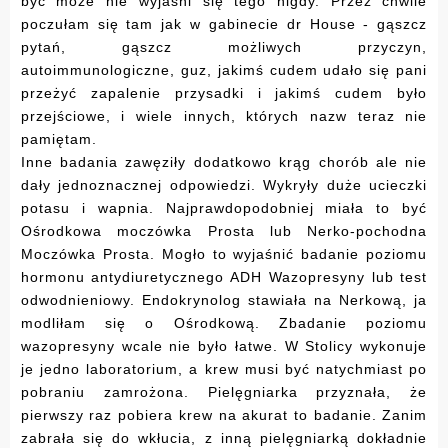
być może nie wyjaśni się tego nigdy. Przez chwile
poczułam się tam jak w gabinecie dr House - gąszcz
pytań, gąszcz możliwych przyczyn,
autoimmunologiczne, guz, jakimś cudem udało się pani
przeżyć zapalenie przysadki i jakimś cudem było
przejściowe, i wiele innych, których nazw teraz nie
pamiętam.
Inne badania zawęziły dodatkowo krąg chorób ale nie
dały jednoznacznej odpowiedzi. Wykryły duże ucieczki
potasu i wapnia. Najprawdopodobniej miała to być
Ośrodkowa moczówka Prosta lub Nerko-pochodna
Moczówka Prosta. Mogło to wyjaśnić badanie poziomu
hormonu antydiuretycznego ADH Wazopresyny lub test
odwodnieniowy. Endokrynolog stawiała na Nerkową, ja
modliłam się o Ośrodkową. Zbadanie poziomu
wazopresyny wcale nie było łatwe. W Stolicy wykonuje
je jedno laboratorium, a krew musi być natychmiast po
pobraniu zamrożona. Pielęgniarka przyznała, że
pierwszy raz pobiera krew na akurat to badanie. Zanim
zabrała się do wkłucia, z inną pielęgniarką dokładnie