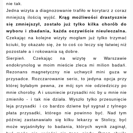
nie tak.
Jedna wizyta a diagnozowanie trafiło w korytarz z coraz
mniejszą ilością wyjść.
Krąg możliwości drastycznie
się zmniejszył, zostało już tylko kilka chorób do
wyboru i zbadania, każda oczywiście nieuleczalna.
Czekając na kolejne wizyty mogłam już tylko trzymać
kciuki, by okazało się, że to coś co leczy się łatwiej niż
pozostałe a i rokowania są dobre.
Sierpień. Czekając na wizytę w Warszawie
endokrynolog w moim mieście zleca mi milion badań.
Rezonans magnetyczny nie uchwycił mini guza w
przysadce. Rozczarowanie serio, to jedyna opcja przy
której byłabym pewna, ze mój syn nie odziedziczy po
mnie choroby. A i usuniecie przysadki nic by u mnie nie
zmieniło - i tak nie działa. Wyszło tylko przesunięcie
leja przysadki i co bardzo dziwne był sygnał z tylnego
płata przysadki, którego nie powinno być. Nad tym
później zastanawiało się kilku lekarzy w Stolicy, być
może wyjaśniłyby to badania, których wynik zaginął,