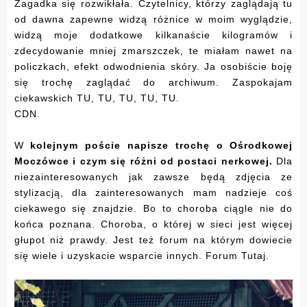
Zagadka się rozwikłała. Czytelnicy, którzy zaglądają tu
od dawna zapewne widzą różnice w moim wyglądzie,
widzą moje dodatkowe kilkanaście kilogramów i
zdecydowanie mniej zmarszczek, te miałam nawet na
policzkach, efekt odwodnienia skóry. Ja osobiście boję
się trochę zaglądać do archiwum. Zaspokajam
ciekawskich
TU
,
TU
,
TU
,
TU
,
TU
.
CDN.
W
kolejnym poście napisze trochę o Ośrodkowej
Moczówce i czym się różni od postaci nerkowej.
Dla
niezainteresowanych jak zawsze będą zdjęcia ze
stylizacją, dla zainteresowanych mam nadzieje coś
ciekawego się znajdzie. Bo to choroba ciągle nie do
końca poznana. Choroba, o której w sieci jest więcej
głupot niż prawdy. Jest też forum na którym dowiecie
się wiele i uzyskacie wsparcie innych. Forum
Tutaj
.