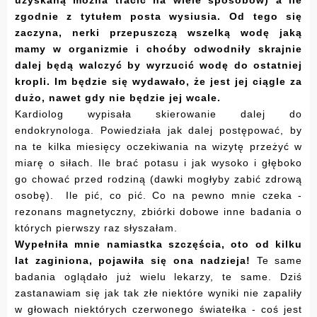
uzyskaną można tracić na wiele sposobów) a ile
zgodnie z tytułem posta wysiusia. Od tego się
zaczyna, nerki przepuszczą wszelką wodę jaką
mamy w organizmie i choćby odwodniły skrajnie
dalej będą walczyć by wyrzucić wodę do ostatniej
kropli. Im będzie się wydawało, że jest jej ciągle za
dużo, nawet gdy nie będzie jej wcale.
Kardiolog wypisała skierowanie dalej do
endokrynologa. Powiedziała jak dalej postępować, by
na te kilka miesięcy oczekiwania na wizytę przeżyć w
miarę o siłach. Ile brać potasu i jak wysoko i głęboko
go chować przed rodziną (dawki mogłyby zabić zdrową
osobę). Ile pić, co pić. Co na pewno mnie czeka -
rezonans magnetyczny, zbiórki dobowe inne badania o
których pierwszy raz słyszałam.
Wypełniła mnie namiastka szczęścia, oto od kilku
lat zaginiona, pojawiła się ona nadzieja!
Te same
badania oglądało już wielu lekarzy, te same. Dziś
zastanawiam się jak tak złe niektóre wyniki nie zapaliły
w głowach niektórych czerwonego światełka - coś jest