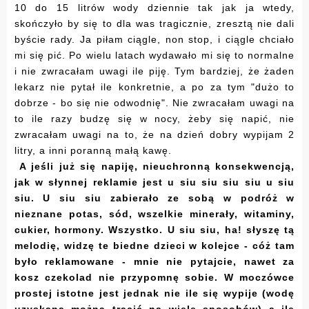
10 do 15 litrów wody dziennie tak jak ja wtedy,
skończyło by się to dla was tragicznie, zresztą nie dali
byście rady. Ja piłam ciągle, non stop, i ciągle chciało
mi się pić. Po wielu latach wydawało mi się to normalne
i nie zwracałam uwagi ile piję. Tym bardziej, że żaden
lekarz nie pytał ile konkretnie, a po za tym "dużo to
dobrze - bo się nie odwodnię". Nie zwracałam uwagi na
to ile razy budzę się w nocy, żeby się napić, nie
zwracałam uwagi na to, że na dzień dobry wypijam 2
litry, a inni poranną małą kawę.
A jeśli już się napiję, nieuchronną konsekwencją,
jak w słynnej reklamie jest u siu siu siu siu u siu
siu. U siu siu zabierało ze sobą w podróż w
nieznane potas, sód, wszelkie minerały, witaminy,
cukier, hormony. Wszystko. U siu siu, ha! słyszę tą
melodię, widzę te biedne dzieci w kolejce - cóż tam
było reklamowane - mnie nie pytajcie, nawet za
kosz czekolad nie przypomnę sobie.
W moczówce
prostej istotne jest jednak nie ile się wypije (wodę