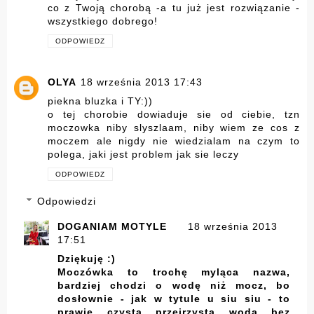
co z Twoją chorobą -a tu już jest rozwiązanie -
wszystkiego dobrego!
ODPOWIEDZ
OLYA
18 września 2013 17:43
piekna bluzka i TY:))
o tej chorobie dowiaduje sie od ciebie, tzn
moczowka niby slyszlaam, niby wiem ze cos z
moczem ale nigdy nie wiedzialam na czym to
polega, jaki jest problem jak sie leczy
ODPOWIEDZ
Odpowiedzi
DOGANIAM MOTYLE
18 września 2013
17:51
Dziękuję :)
Moczówka to trochę myląca nazwa,
bardziej chodzi o wodę niż mocz, bo
dosłownie - jak w tytule u siu siu - to
prawie czysta przejrzysta woda bez