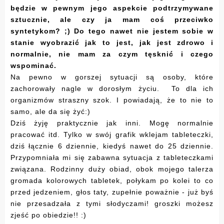
będzie w pewnym jego aspekcie podtrzymywane
sztucznie, ale czy ja mam coś przeciwko
syntetykom? ;) Do tego nawet nie jestem sobie w
stanie wyobrazić jak to jest, jak jest zdrowo i
normalnie, nie mam za czym tęsknić i czego
wspominać.
Na pewno w gorszej sytuacji są osoby, które
zachorowały nagle w dorosłym życiu. To dla ich
organizmów straszny szok. I powiadają, że to nie to
samo, ale da się żyć:)
Dziś żyję praktycznie jak inni. Mogę normalnie
pracować itd. Tylko w swój grafik wklejam tableteczki,
dziś łącznie 6 dziennie, kiedyś nawet do 25 dziennie.
Przypomniała mi się zabawna sytuacja z tableteczkami
związana. Rodzinny duży obiad, obok mojego talerza
gromada kolorowych tabletek, połykam po kolei to co
przed jedzeniem, głos taty, zupełnie poważnie - już byś
nie przesadzała z tymi słodyczami! groszki możesz
zjeść po obiedzie!! :)