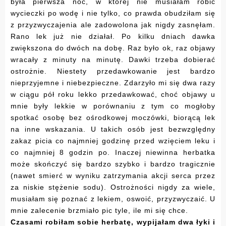
była pierwsza noc, w której nie musiałam robić
wycieczki po wodę i nie tylko, co prawda obudziłam się
z przyzwyczajenia ale zadowolona jak nigdy zasnęłam.
Rano lek już nie działał. Po kilku dniach dawka
zwiększona do dwóch na dobę. Raz było ok, raz objawy
wracały z minuty na minutę. Dawki trzeba dobierać
ostrożnie. Niestety przedawkowanie jest bardzo
nieprzyjemne i niebezpieczne. Zdarzyło mi się dwa razy
w ciągu pół roku lekko przedawkować, choć objawy u
mnie były lekkie w porównaniu z tym co mogłoby
spotkać osobę bez ośrodkowej moczówki, biorącą lek
na inne wskazania. U takich osób jest bezwzględny
zakaz picia co najmniej godzinę przed wzięciem leku i
co najmniej 8 godzin po. Inaczej niewinna herbatka
może skończyć się bardzo szybko i bardzo tragicznie
(nawet smierć w wyniku zatrzymania akcji serca przez
za niskie stężenie sodu). Ostrożności nigdy za wiele,
musiałam się poznać z lekiem, oswoić, przyzwyczaić. U
mnie zalecenie brzmiało pic tyle, ile mi się chce.
Czasami robiłam sobie herbatę, wypijałam dwa łyki i