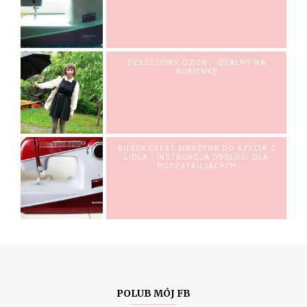
DESZCZOWY DZIEŃ - IDEALNY NA
SUKIENKĘ
SILVER CREST MASZYNA DO SZYCIA Z
LIDLA - INSTRUKCJA OBSŁUGI DLA
POCZĄTKUJĄCYCH
POLUB MÓJ FB