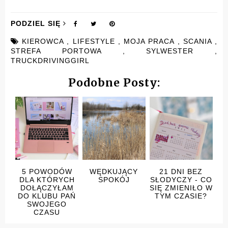
PODZIEL SIĘ
KIEROWCA
,
LIFESTYLE
,
MOJA PRACA
,
SCANIA
,
STREFA PORTOWA
,
SYLWESTER
,
TRUCKDRIVINGGIRL
Podobne Posty:
5 POWODÓW
WĘDKUJĄCY
21 DNI BEZ
DLA KTÓRYCH
SPOKÓJ
SŁODYCZY - CO
DOŁĄCZYŁAM
SIĘ ZMIENIŁO W
DO KLUBU PAŃ
TYM CZASIE?
SWOJEGO
CZASU