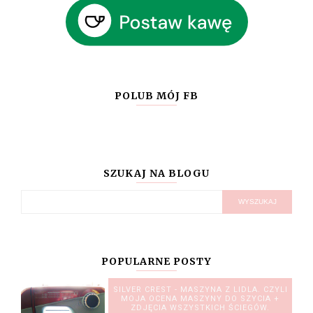
POLUB MÓJ FB
SZUKAJ NA BLOGU
POPULARNE POSTY
SILVER CREST - MASZYNA Z LIDLA. CZYLI
MOJA OCENA MASZYNY DO SZYCIA +
ZDJĘCIA WSZYSTKICH ŚCIEGÓW.