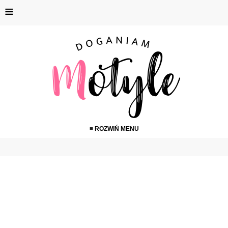
≡
≡ ROZWIŃ MENU