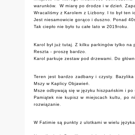
warunków. W miarę po drodze i w dzień. Zapa
Wracaliśmy z Karolem z Lizbony. I to był ten 
Jest niesamowicie gorąco i duszno. Ponad 40st
Tak ciepło nie było tu całe lato w 2019roku.
Karol był już tutaj. Z kilku parkingów tylko 
Reszta - proszę bardzo.
Karol parkuje zestaw pod drzewami. Do głów
Teren jest bardzo zadbany i czysty. Bazyli
Mszy w Kaplicy Objawień.
Msze odbywają się w języku hiszpańskim i po ł
Pamiątek nie kupisz w miejscach kultu, po n
rozwiązanie.
W Fatimie są punkty z ulotkami w wielu języka