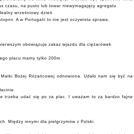
s czasu, na pusto lub towar niewymagający agregatu.
idealny wrześniowy dzień.
opnii. A w Portugalii to nie jest oczywista sprawa.
na pierwszym obowiązuje zakaz wjazdu dla ciężarówek.
nego placu mamy tylko 200m.
ka Matki Bożej Różańcowej odnowiona. Udało nam się być na
acinie.
ie trzeba udać się po za plac. I uważam to za bardzo fajne
ch. Między innymi dla pielgrzymów z Polski.