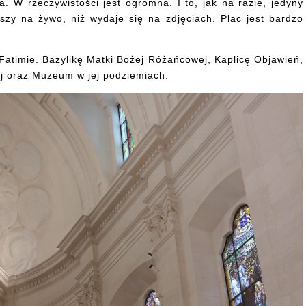
. W rzeczywistości jest ogromna. I to, jak na razie, jedyny
zy na żywo, niż wydaje się na zdjęciach. Plac jest bardzo
Fatimie. Bazylikę Matki Bożej Różańcowej, Kaplicę Objawień,
ej oraz Muzeum w jej podziemiach.