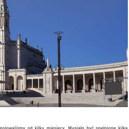
olowaliśmy od kilku miesięcy. Musiało być spełnione kilka