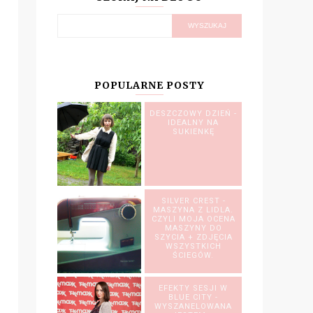
POPULARNE POSTY
DESZCZOWY DZIEŃ -
IDEALNY NA
SUKIENKĘ
SILVER CREST -
MASZYNA Z LIDLA.
CZYLI MOJA OCENA
MASZYNY DO
SZYCIA + ZDJĘCIA
WSZYSTKICH
ŚCIEGÓW.
EFEKTY SESJI W
BLUE CITY -
WYSZANELOWANA