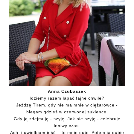
Anna Czubaszek
Idziemy razem łapać fajne chwile?
Jeżdzę Tirem, gdy nie ma mnie w ciężarówce -
biegam gdzieś w czerwonej sukience.
Gdy ją zdejmuję - szyję. Jak nie szyję - celebruje
leniwy czas.
Ach, i uwielbiam jeść... to mnie gubi. Potem ja gubię