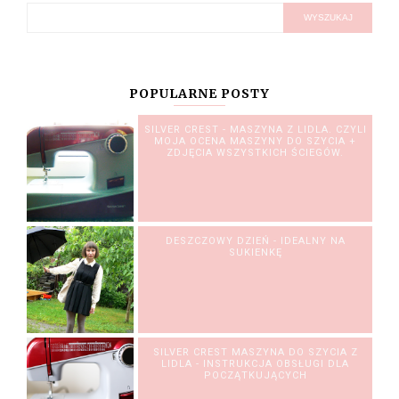
POPULARNE POSTY
SILVER CREST - MASZYNA Z LIDLA. CZYLI
MOJA OCENA MASZYNY DO SZYCIA +
ZDJĘCIA WSZYSTKICH ŚCIEGÓW.
DESZCZOWY DZIEŃ - IDEALNY NA
SUKIENKĘ
SILVER CREST MASZYNA DO SZYCIA Z
LIDLA - INSTRUKCJA OBSŁUGI DLA
POCZĄTKUJĄCYCH