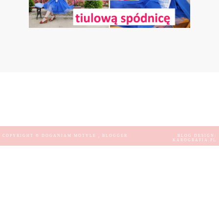
COPYRIGHT ©
DOGANIAM MOTYLE
, BLOGGER
BLOG DESIGN:
KAROGRAFIA.PL