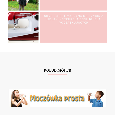
SILVER CREST MASZYNA DO SZYCIA Z
LIDLA - INSTRUKCJA OBSŁUGI DLA
POCZĄTKUJĄCYCH
POLUB MÓJ FB