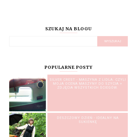
SZUKAJ NA BLOGU
POPULARNE POSTY
SILVER CREST - MASZYNA Z LIDLA. CZYLI
MOJA OCENA MASZYNY DO SZYCIA +
ZDJĘCIA WSZYSTKICH ŚCIEGÓW.
DESZCZOWY DZIEŃ - IDEALNY NA
SUKIENKĘ