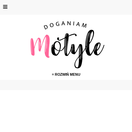
≡
≡ ROZWIŃ MENU