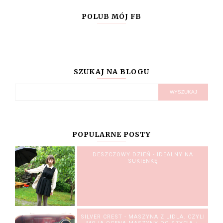
POLUB MÓJ FB
SZUKAJ NA BLOGU
POPULARNE POSTY
DESZCZOWY DZIEŃ - IDEALNY NA
SUKIENKĘ
SILVER CREST - MASZYNA Z LIDLA. CZYLI