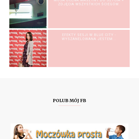
MOJA OCENA MASZYNY DO SZYCIA +
ZDJĘCIA WSZYSTKICH ŚCIEGÓW.
EFEKTY SESJI W BLUE CITY -
WYSZANELOWANA JESTEM...
POLUB MÓJ FB