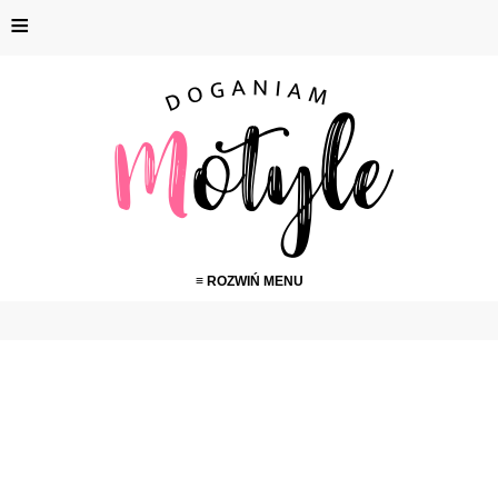
≡
≡ ROZWIŃ MENU