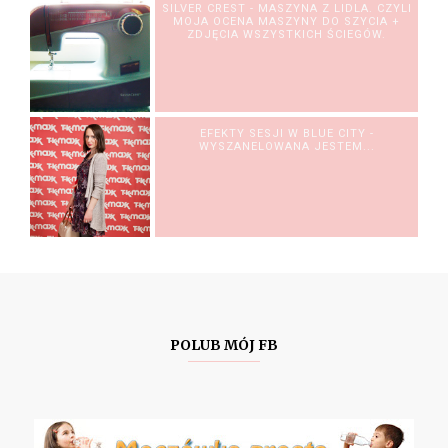
SILVER CREST - MASZYNA Z LIDLA. CZYLI
MOJA OCENA MASZYNY DO SZYCIA +
ZDJĘCIA WSZYSTKICH ŚCIEGÓW.
EFEKTY SESJI W BLUE CITY -
WYSZANELOWANA JESTEM...
POLUB MÓJ FB