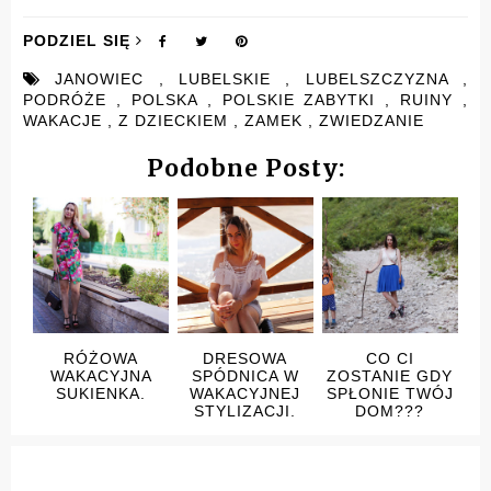
PODZIEL SIĘ
JANOWIEC
,
LUBELSKIE
,
LUBELSZCZYZNA
,
PODRÓŻE
,
POLSKA
,
POLSKIE ZABYTKI
,
RUINY
,
WAKACJE
,
Z DZIECKIEM
,
ZAMEK
,
ZWIEDZANIE
Podobne Posty:
RÓŻOWA
DRESOWA
CO CI
WAKACYJNA
SPÓDNICA W
ZOSTANIE GDY
SUKIENKA.
WAKACYJNEJ
SPŁONIE TWÓJ
STYLIZACJI.
DOM???