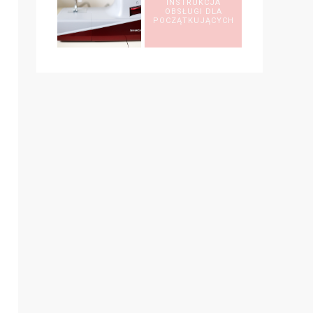
INSTRUKCJA
OBSŁUGI DLA
POCZĄTKUJĄCYCH