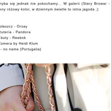
hyba się jednak nie pokochamy... W galerii (Stary Browar -
ny różowy kolor, w dziennym świetle to istna jagoda ;)
płaszcz - Orsay
żuteria - Pandora
buty - Reebok
-Esmera by Heidi Klum
 - no name (Portugalia)