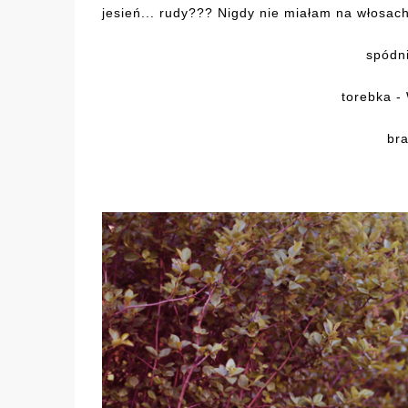
jesień... rudy??? Nigdy nie miałam na włosach
spódni
torebka - 
bra