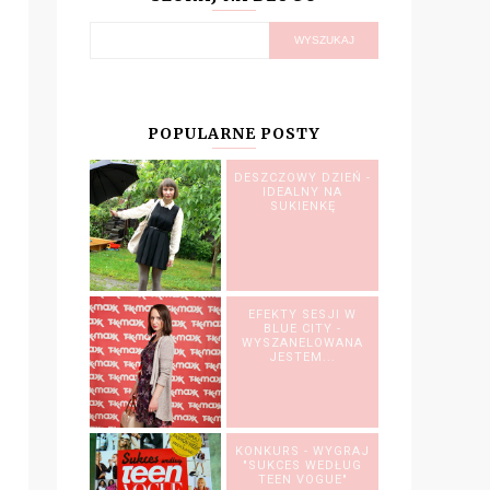
POPULARNE POSTY
DESZCZOWY DZIEŃ -
IDEALNY NA
SUKIENKĘ
EFEKTY SESJI W
BLUE CITY -
WYSZANELOWANA
JESTEM...
KONKURS - WYGRAJ
"SUKCES WEDŁUG
TEEN VOGUE"